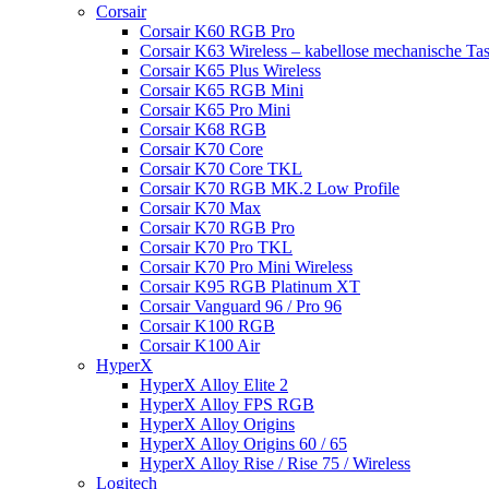
Corsair
Corsair K60 RGB Pro
Corsair K63 Wireless – kabellose mechanische Tas
Corsair K65 Plus Wireless
Corsair K65 RGB Mini
Corsair K65 Pro Mini
Corsair K68 RGB
Corsair K70 Core
Corsair K70 Core TKL
Corsair K70 RGB MK.2 Low Profile
Corsair K70 Max
Corsair K70 RGB Pro
Corsair K70 Pro TKL
Corsair K70 Pro Mini Wireless
Corsair K95 RGB Platinum XT
Corsair Vanguard 96 / Pro 96
Corsair K100 RGB
Corsair K100 Air
HyperX
HyperX Alloy Elite 2
HyperX Alloy FPS RGB
HyperX Alloy Origins
HyperX Alloy Origins 60 / 65
HyperX Alloy Rise / Rise 75 / Wireless
Logitech