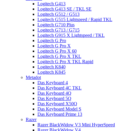
Logitech G413
Logitech G413 SE / TKL SE
Logitech G512 / G513
Logitech G515 Lightspeed / Rapid TKL
Logitech G710 Plus
Logitech G713 / G715
Logitech G915 X Lightspeed / TKL
Logitech G Pro
Logitech G Pro X
Logitech G Pro X 60
Logitech G Pro X TKL
Logitech G Pro X TKL Rapid
Logitech K840
Logitech K845
Metadot
Das Keyboard 4
Das Keyboard 4C TKL
Das Keyboard 4Q
Das Keyboard 5Q
Das Keyboard X50Q
Das Keyboard Model S
Das Keyboard Prime 13
Razer
Razer BlackWidow V3 Mini HyperSpeed
Razer BlackWidow V4