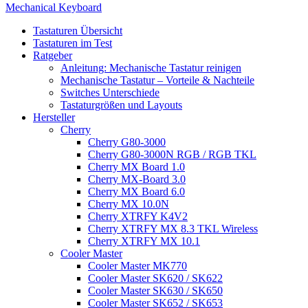
Mechanical Keyboard
Tastaturen Übersicht
Tastaturen im Test
Ratgeber
Anleitung: Mechanische Tastatur reinigen
Mechanische Tastatur – Vorteile & Nachteile
Switches Unterschiede
Tastaturgrößen und Layouts
Hersteller
Cherry
Cherry G80-3000
Cherry G80-3000N RGB / RGB TKL
Cherry MX Board 1.0
Cherry MX-Board 3.0
Cherry MX Board 6.0
Cherry MX 10.0N
Cherry XTRFY K4V2
Cherry XTRFY MX 8.3 TKL Wireless
Cherry XTRFY MX 10.1
Cooler Master
Cooler Master MK770
Cooler Master SK620 / SK622
Cooler Master SK630 / SK650
Cooler Master SK652 / SK653