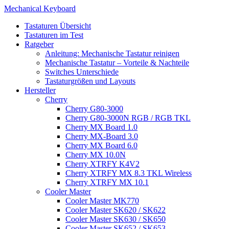
Mechanical Keyboard
Tastaturen Übersicht
Tastaturen im Test
Ratgeber
Anleitung: Mechanische Tastatur reinigen
Mechanische Tastatur – Vorteile & Nachteile
Switches Unterschiede
Tastaturgrößen und Layouts
Hersteller
Cherry
Cherry G80-3000
Cherry G80-3000N RGB / RGB TKL
Cherry MX Board 1.0
Cherry MX-Board 3.0
Cherry MX Board 6.0
Cherry MX 10.0N
Cherry XTRFY K4V2
Cherry XTRFY MX 8.3 TKL Wireless
Cherry XTRFY MX 10.1
Cooler Master
Cooler Master MK770
Cooler Master SK620 / SK622
Cooler Master SK630 / SK650
Cooler Master SK652 / SK653