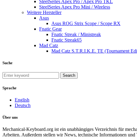
SteelSeries Apex Pro / Apex Pro TKL
SteelSeries Apex Pro Mini / Wireless
Weitere Hersteller
Asus
Asus ROG Strix Scope / Scope RX
Fnatic Gear
Fnatic Streak / Ministreak
Fnatic Streak65
Mad Catz
Mad Catz S.T.R.I.K.E. TE (Tournament Edi
Suche
Search
Sprache
English
Deutsch
Über uns
Mechanical-Keyboard.org ist ein unabhängiges Verzeichnis für mecha
Arbeiten. Außerdem stellen wir News, technische Informationen und 