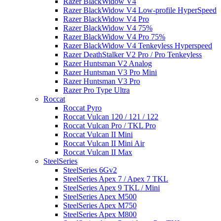
Razer BlackWidow V4
Razer BlackWidow V4 Low-profile HyperSpeed
Razer BlackWidow V4 Pro
Razer BlackWidow V4 75%
Razer BlackWidow V4 Pro 75%
Razer BlackWidow V4 Tenkeyless Hyperspeed
Razer DeathStalker V2 Pro / Pro Tenkeyless
Razer Huntsman V2 Analog
Razer Huntsman V3 Pro Mini
Razer Huntsman V3 Pro
Razer Pro Type Ultra
Roccat
Roccat Pyro
Roccat Vulcan 120 / 121 / 122
Roccat Vulcan Pro / TKL Pro
Roccat Vulcan II Mini
Roccat Vulcan II Mini Air
Roccat Vulcan II Max
SteelSeries
SteelSeries 6Gv2
SteelSeries Apex 7 / Apex 7 TKL
SteelSeries Apex 9 TKL / Mini
SteelSeries Apex M500
SteelSeries Apex M750
SteelSeries Apex M800