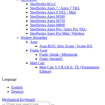
SteelSeries 6Gv2
SteelSeries Apex 7 / Apex 7 TKL
SteelSeries Apex 9 TKL / Mini
SteelSeries Apex M500
SteelSeries Apex M750
SteelSeries Apex M800
SteelSeries Apex Pro / Apex Pro TKL
SteelSeries Apex Pro Mini / Wireless
Weitere Hersteller
Asus
Asus ROG Strix Scope / Scope RX
Fnatic Gear
Fnatic Streak / Ministreak
Fnatic Streak65
Mad Catz
Mad Catz S.T.R.I.K.E. TE (Tournament
Edition)
Language
English
Deutsch
Mechanical Keyboard