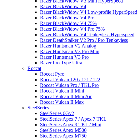
Razer BlackWidow V3 Mini HyperSpeed
Razer BlackWidow V4
Razer BlackWidow V4 Low-profile HyperSpeed
Razer BlackWidow V4 Pro
Razer BlackWidow V4 75%
Razer BlackWidow V4 Pro 75%
Razer BlackWidow V4 Tenkeyless Hyperspeed
Razer DeathStalker V2 Pro / Pro Tenkeyless
Razer Huntsman V2 Analog
Razer Huntsman V3 Pro Mini
Razer Huntsman V3 Pro
Razer Pro Type Ultra
Roccat
Roccat Pyro
Roccat Vulcan 120 / 121 / 122
Roccat Vulcan Pro / TKL Pro
Roccat Vulcan II Mini
Roccat Vulcan II Mini Air
Roccat Vulcan II Max
SteelSeries
SteelSeries 6Gv2
SteelSeries Apex 7 / Apex 7 TKL
SteelSeries Apex 9 TKL / Mini
SteelSeries Apex M500
SteelSeries Apex M750