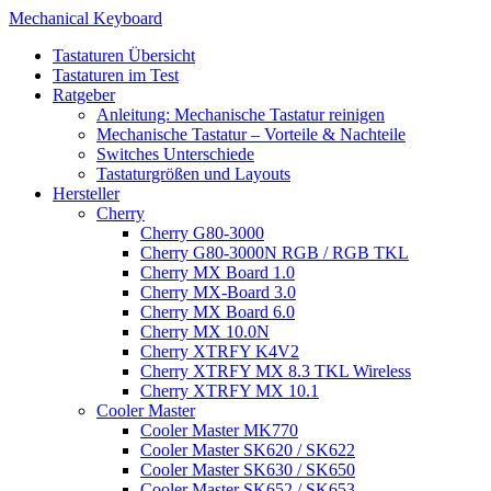
Mechanical Keyboard
Tastaturen Übersicht
Tastaturen im Test
Ratgeber
Anleitung: Mechanische Tastatur reinigen
Mechanische Tastatur – Vorteile & Nachteile
Switches Unterschiede
Tastaturgrößen und Layouts
Hersteller
Cherry
Cherry G80-3000
Cherry G80-3000N RGB / RGB TKL
Cherry MX Board 1.0
Cherry MX-Board 3.0
Cherry MX Board 6.0
Cherry MX 10.0N
Cherry XTRFY K4V2
Cherry XTRFY MX 8.3 TKL Wireless
Cherry XTRFY MX 10.1
Cooler Master
Cooler Master MK770
Cooler Master SK620 / SK622
Cooler Master SK630 / SK650
Cooler Master SK652 / SK653