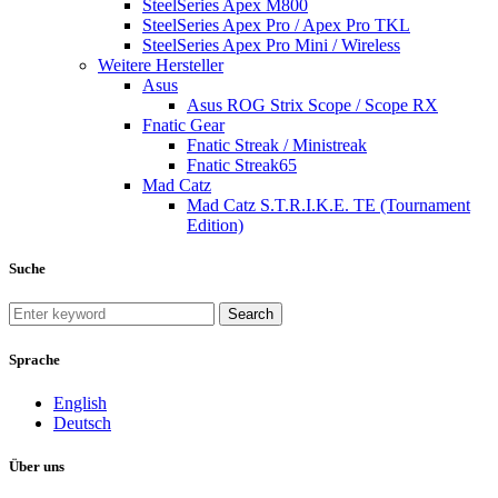
SteelSeries Apex M800
SteelSeries Apex Pro / Apex Pro TKL
SteelSeries Apex Pro Mini / Wireless
Weitere Hersteller
Asus
Asus ROG Strix Scope / Scope RX
Fnatic Gear
Fnatic Streak / Ministreak
Fnatic Streak65
Mad Catz
Mad Catz S.T.R.I.K.E. TE (Tournament
Edition)
Suche
Search
Sprache
English
Deutsch
Über uns