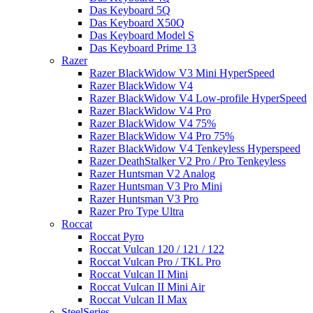
Das Keyboard 5Q
Das Keyboard X50Q
Das Keyboard Model S
Das Keyboard Prime 13
Razer
Razer BlackWidow V3 Mini HyperSpeed
Razer BlackWidow V4
Razer BlackWidow V4 Low-profile HyperSpeed
Razer BlackWidow V4 Pro
Razer BlackWidow V4 75%
Razer BlackWidow V4 Pro 75%
Razer BlackWidow V4 Tenkeyless Hyperspeed
Razer DeathStalker V2 Pro / Pro Tenkeyless
Razer Huntsman V2 Analog
Razer Huntsman V3 Pro Mini
Razer Huntsman V3 Pro
Razer Pro Type Ultra
Roccat
Roccat Pyro
Roccat Vulcan 120 / 121 / 122
Roccat Vulcan Pro / TKL Pro
Roccat Vulcan II Mini
Roccat Vulcan II Mini Air
Roccat Vulcan II Max
SteelSeries