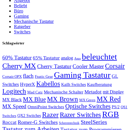
Angebot
Beliebt
Büro
Gaming
Mechanische Tastatur
Ratgeber
Switches
Schlagwörter
beleuchtet
60% Tastatur
65% Tastatur
analog
Asus
Cherry MX
Corsair
Cherry Tastatur
Cooler Master
Gaming Tastatur
flach
GL
Corsair OPX
Fnatic Gear
Kabellos
Switches
HyperX
Kaufberatung
Kailh Switches
Logitech
Metadot
mit Display
Mechanische Schalter
Mad Catz
MX Red
MX Brown
MX Blue
MX Black
MX Green
Optische Switches
MX Speed
OmniPoint Switches
PS/2
QS1
RGB
Razer
Razer Switches
QX2 Switches
Switches
SteelSeries
Romer-G Switches
Roccat
Scherentechnik
Tastatur zum Arbeiten
Tastatur zum Programmieren