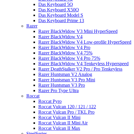
Das Keyboard 5Q
Das Keyboard X50Q
Das Keyboard Model S
Das Keyboard Prime 13
Razer
Razer BlackWidow V3 Mini HyperSpeed
Razer BlackWidow V4
Razer BlackWidow V4 Low-profile HyperSpeed
Razer BlackWidow V4 Pro
Razer BlackWidow V4 75%
Razer BlackWidow V4 Pro 75%
Razer BlackWidow V4 Tenkeyless Hyperspeed
Razer DeathStalker V2 Pro / Pro Tenkeyless
Razer Huntsman V2 Analog
Razer Huntsman V3 Pro Mini
Razer Huntsman V3 Pro
Razer Pro Type Ultra
Roccat
Roccat Pyro
Roccat Vulcan 120 / 121 / 122
Roccat Vulcan Pro / TKL Pro
Roccat Vulcan II Mini
Roccat Vulcan II Mini Air
Roccat Vulcan II Max
SteelSeries