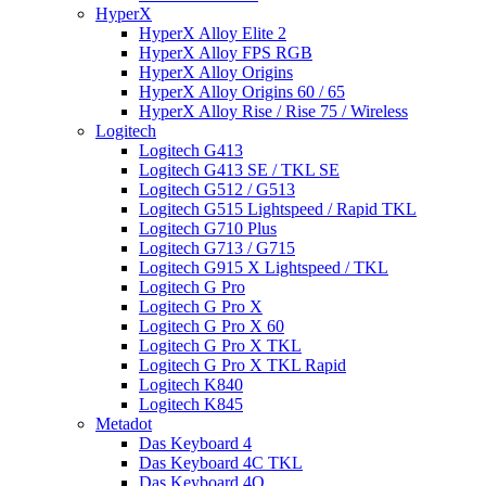
HyperX
HyperX Alloy Elite 2
HyperX Alloy FPS RGB
HyperX Alloy Origins
HyperX Alloy Origins 60 / 65
HyperX Alloy Rise / Rise 75 / Wireless
Logitech
Logitech G413
Logitech G413 SE / TKL SE
Logitech G512 / G513
Logitech G515 Lightspeed / Rapid TKL
Logitech G710 Plus
Logitech G713 / G715
Logitech G915 X Lightspeed / TKL
Logitech G Pro
Logitech G Pro X
Logitech G Pro X 60
Logitech G Pro X TKL
Logitech G Pro X TKL Rapid
Logitech K840
Logitech K845
Metadot
Das Keyboard 4
Das Keyboard 4C TKL
Das Keyboard 4Q