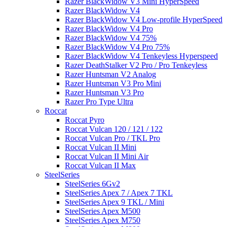
Razer BlackWidow V3 Mini HyperSpeed
Razer BlackWidow V4
Razer BlackWidow V4 Low-profile HyperSpeed
Razer BlackWidow V4 Pro
Razer BlackWidow V4 75%
Razer BlackWidow V4 Pro 75%
Razer BlackWidow V4 Tenkeyless Hyperspeed
Razer DeathStalker V2 Pro / Pro Tenkeyless
Razer Huntsman V2 Analog
Razer Huntsman V3 Pro Mini
Razer Huntsman V3 Pro
Razer Pro Type Ultra
Roccat
Roccat Pyro
Roccat Vulcan 120 / 121 / 122
Roccat Vulcan Pro / TKL Pro
Roccat Vulcan II Mini
Roccat Vulcan II Mini Air
Roccat Vulcan II Max
SteelSeries
SteelSeries 6Gv2
SteelSeries Apex 7 / Apex 7 TKL
SteelSeries Apex 9 TKL / Mini
SteelSeries Apex M500
SteelSeries Apex M750