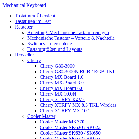
Mechanical Keyboard
Tastaturen Übersicht
Tastaturen im Test
Ratgeber
Anleitung: Mechanische Tastatur reinigen
Mechanische Tastatur – Vorteile & Nachteile
Switches Unterschiede
Tastaturgrößen und Layouts
Hersteller
Cherry
Cherry G80-3000
Cherry G80-3000N RGB / RGB TKL
Cherry MX Board 1.0
Cherry MX-Board 3.0
Cherry MX Board 6.0
Cherry MX 10.0N
Cherry XTRFY K4V2
Cherry XTRFY MX 8.3 TKL Wireless
Cherry XTRFY MX 10.1
Cooler Master
Cooler Master MK770
Cooler Master SK620 / SK622
Cooler Master SK630 / SK650
Cooler Master SK652 / SK653