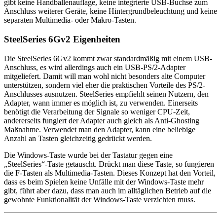
gibt keine Handballenauflage, keine integrierte USB-Buchse zum
Anschluss weiterer Geräte, keine Hintergrundbeleuchtung und keine
separaten Multimedia- oder Makro-Tasten.
SteelSeries 6Gv2 Eigenheiten
Die SteelSeries 6Gv2 kommt zwar standardmäßig mit einem USB-
Anschluss, es wird allerdings auch ein USB-PS/2-Adapter
mitgeliefert. Damit will man wohl nicht besonders alte Computer
unterstützen, sondern viel eher die praktischen Vorteile des PS/2-
Anschlusses ausnutzen. SteelSeries empfiehlt seinen Nutzern, den
Adapter, wann immer es möglich ist, zu verwenden. Einerseits
benötigt die Verarbeitung der Signale so weniger CPU-Zeit,
andererseits fungiert der Adapter auch gleich als Anti-Ghosting
Maßnahme. Verwendet man den Adapter, kann eine beliebige
Anzahl an Tasten gleichzeitig gedrückt werden.
Die Windows-Taste wurde bei der Tastatur gegen eine
„SteelSeries“-Taste getauscht. Drückt man diese Taste, so fungieren
die F-Tasten als Multimedia-Tasten. Dieses Konzept hat den Vorteil,
dass es beim Spielen keine Unfälle mit der Windows-Taste mehr
gibt, führt aber dazu, dass man auch im alltäglichen Betrieb auf die
gewohnte Funktionalität der Windows-Taste verzichten muss.