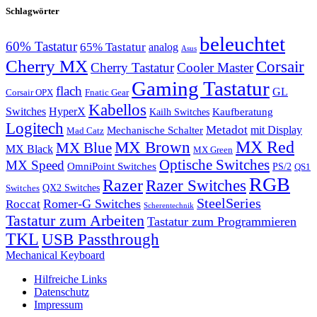
Schlagwörter
beleuchtet
60% Tastatur
65% Tastatur
analog
Asus
Cherry MX
Corsair
Cherry Tastatur
Cooler Master
Gaming Tastatur
flach
GL
Corsair OPX
Fnatic Gear
Kabellos
Switches
HyperX
Kaufberatung
Kailh Switches
Logitech
Metadot
mit Display
Mechanische Schalter
Mad Catz
MX Red
MX Brown
MX Blue
MX Black
MX Green
Optische Switches
MX Speed
OmniPoint Switches
PS/2
QS1
RGB
Razer
Razer Switches
QX2 Switches
Switches
SteelSeries
Romer-G Switches
Roccat
Scherentechnik
Tastatur zum Arbeiten
Tastatur zum Programmieren
TKL
USB Passthrough
Mechanical Keyboard
Hilfreiche Links
Datenschutz
Impressum