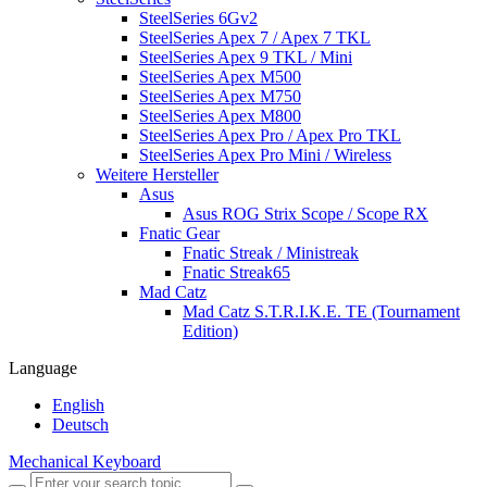
SteelSeries 6Gv2
SteelSeries Apex 7 / Apex 7 TKL
SteelSeries Apex 9 TKL / Mini
SteelSeries Apex M500
SteelSeries Apex M750
SteelSeries Apex M800
SteelSeries Apex Pro / Apex Pro TKL
SteelSeries Apex Pro Mini / Wireless
Weitere Hersteller
Asus
Asus ROG Strix Scope / Scope RX
Fnatic Gear
Fnatic Streak / Ministreak
Fnatic Streak65
Mad Catz
Mad Catz S.T.R.I.K.E. TE (Tournament
Edition)
Language
English
Deutsch
Mechanical Keyboard