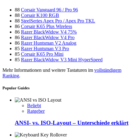
88
Corsair Vanguard 96 / Pro 96
88
Corsair K100 RGB
88
SteelSeries Apex Pro / Apex Pro TKL
86
Corsair K65 Plus Wireless
86
Razer BlackWidow V4 75%
86
Razer BlackWidow V4 Pro
86
Razer Huntsman V2 Analog
85
Razer Huntsman V3 Pro
85
Corsair K65 Pro Mini
85
Razer BlackWidow V3 Mini HyperSpeed
Mehr Informationen und weitere Tastaturen im
vollständigem
Ranking
.
Popular Guides
Beliebt
Ratgeber
ANSI- vs. ISO-Layout – Unterschiede erklärt