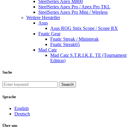
SteelSeries Apex M800
SteelSeries Apex Pro / Apex Pro TKL
SteelSeries Apex Pro Mini / Wireless
Weitere Hersteller
Asus
Asus ROG Strix Scope / Scope RX
Fnatic Gear
Fnatic Streak / Ministreak
Fnatic Streak65
Mad Catz
Mad Catz S.T.R.I.K.E. TE (Tournament
Edition)
Suche
Search
Sprache
English
Deutsch
Über uns