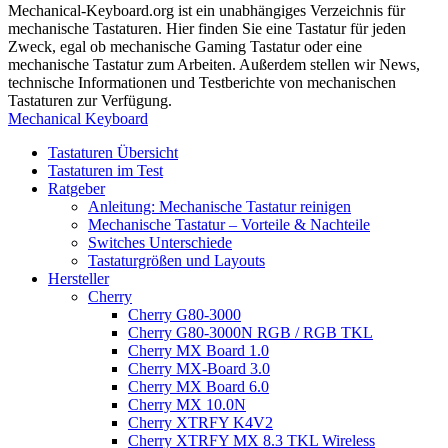
Mechanical-Keyboard.org ist ein unabhängiges Verzeichnis für
mechanische Tastaturen. Hier finden Sie eine Tastatur für jeden
Zweck, egal ob mechanische Gaming Tastatur oder eine
mechanische Tastatur zum Arbeiten. Außerdem stellen wir News,
technische Informationen und Testberichte von mechanischen
Tastaturen zur Verfügung.
Mechanical Keyboard
Tastaturen Übersicht
Tastaturen im Test
Ratgeber
Anleitung: Mechanische Tastatur reinigen
Mechanische Tastatur – Vorteile & Nachteile
Switches Unterschiede
Tastaturgrößen und Layouts
Hersteller
Cherry
Cherry G80-3000
Cherry G80-3000N RGB / RGB TKL
Cherry MX Board 1.0
Cherry MX-Board 3.0
Cherry MX Board 6.0
Cherry MX 10.0N
Cherry XTRFY K4V2
Cherry XTRFY MX 8.3 TKL Wireless