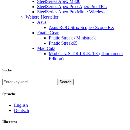
SteelSeries Apex M800
SteelSeries Apex Pro / Apex Pro TKL
SteelSeries Apex Pro Mini / Wireless
Weitere Hersteller
Asus
Asus ROG Strix Scope / Scope RX
Fnatic Gear
Fnatic Streak / Ministreak
Fnatic Streak65
Mad Catz
Mad Catz S.T.R.I.K.E. TE (Tournament
Edition)
Suche
Search
Sprache
English
Deutsch
Über uns