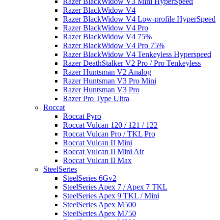
Razer BlackWidow V3 Mini HyperSpeed
Razer BlackWidow V4
Razer BlackWidow V4 Low-profile HyperSpeed
Razer BlackWidow V4 Pro
Razer BlackWidow V4 75%
Razer BlackWidow V4 Pro 75%
Razer BlackWidow V4 Tenkeyless Hyperspeed
Razer DeathStalker V2 Pro / Pro Tenkeyless
Razer Huntsman V2 Analog
Razer Huntsman V3 Pro Mini
Razer Huntsman V3 Pro
Razer Pro Type Ultra
Roccat
Roccat Pyro
Roccat Vulcan 120 / 121 / 122
Roccat Vulcan Pro / TKL Pro
Roccat Vulcan II Mini
Roccat Vulcan II Mini Air
Roccat Vulcan II Max
SteelSeries
SteelSeries 6Gv2
SteelSeries Apex 7 / Apex 7 TKL
SteelSeries Apex 9 TKL / Mini
SteelSeries Apex M500
SteelSeries Apex M750