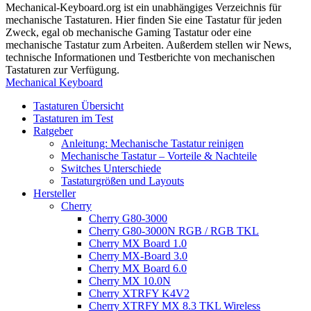
Mechanical-Keyboard.org ist ein unabhängiges Verzeichnis für
mechanische Tastaturen. Hier finden Sie eine Tastatur für jeden
Zweck, egal ob mechanische Gaming Tastatur oder eine
mechanische Tastatur zum Arbeiten. Außerdem stellen wir News,
technische Informationen und Testberichte von mechanischen
Tastaturen zur Verfügung.
Mechanical Keyboard
Tastaturen Übersicht
Tastaturen im Test
Ratgeber
Anleitung: Mechanische Tastatur reinigen
Mechanische Tastatur – Vorteile & Nachteile
Switches Unterschiede
Tastaturgrößen und Layouts
Hersteller
Cherry
Cherry G80-3000
Cherry G80-3000N RGB / RGB TKL
Cherry MX Board 1.0
Cherry MX-Board 3.0
Cherry MX Board 6.0
Cherry MX 10.0N
Cherry XTRFY K4V2
Cherry XTRFY MX 8.3 TKL Wireless