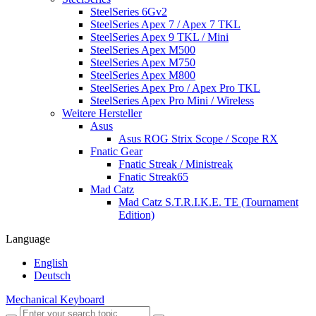
SteelSeries 6Gv2
SteelSeries Apex 7 / Apex 7 TKL
SteelSeries Apex 9 TKL / Mini
SteelSeries Apex M500
SteelSeries Apex M750
SteelSeries Apex M800
SteelSeries Apex Pro / Apex Pro TKL
SteelSeries Apex Pro Mini / Wireless
Weitere Hersteller
Asus
Asus ROG Strix Scope / Scope RX
Fnatic Gear
Fnatic Streak / Ministreak
Fnatic Streak65
Mad Catz
Mad Catz S.T.R.I.K.E. TE (Tournament
Edition)
Language
English
Deutsch
Mechanical Keyboard