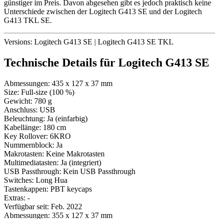
günstiger im Preis. Davon abgesehen gibt es jedoch praktisch keine
Unterschiede zwischen der Logitech G413 SE und der Logitech
G413 TKL SE.
Versions:
Logitech G413 SE
|
Logitech G413 SE TKL
Technische Details für
Logitech G413 SE
Abmessungen:
435 x 127 x 37 mm
Size:
Full-size (100 %)
Gewicht:
780 g
Anschluss:
USB
Beleuchtung:
Ja (einfarbig)
Kabellänge:
180 cm
Key Rollover:
6KRO
Nummernblock:
Ja
Makrotasten:
Keine Makrotasten
Multimediatasten:
Ja (integriert)
USB Passthrough:
Kein USB Passthrough
Switches:
Long Hua
Tastenkappen:
PBT keycaps
Extras:
-
Verfügbar seit:
Feb. 2022
Abmessungen:
355 x 127 x 37 mm