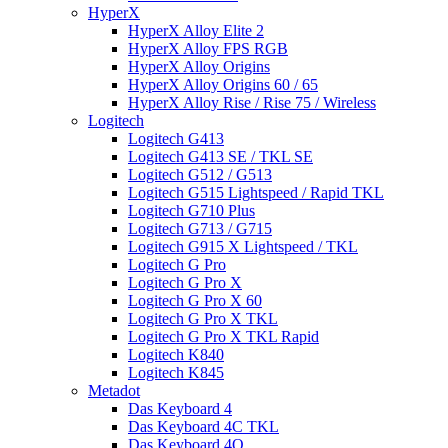
HyperX
HyperX Alloy Elite 2
HyperX Alloy FPS RGB
HyperX Alloy Origins
HyperX Alloy Origins 60 / 65
HyperX Alloy Rise / Rise 75 / Wireless
Logitech
Logitech G413
Logitech G413 SE / TKL SE
Logitech G512 / G513
Logitech G515 Lightspeed / Rapid TKL
Logitech G710 Plus
Logitech G713 / G715
Logitech G915 X Lightspeed / TKL
Logitech G Pro
Logitech G Pro X
Logitech G Pro X 60
Logitech G Pro X TKL
Logitech G Pro X TKL Rapid
Logitech K840
Logitech K845
Metadot
Das Keyboard 4
Das Keyboard 4C TKL
Das Keyboard 4Q