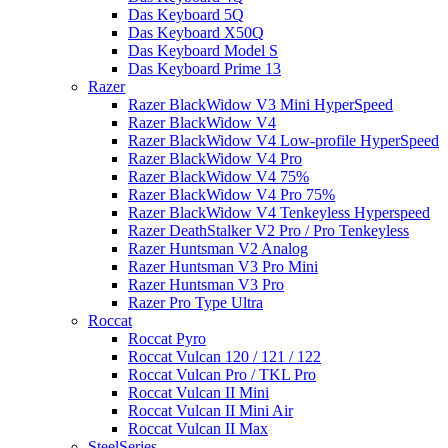
Das Keyboard 5Q
Das Keyboard X50Q
Das Keyboard Model S
Das Keyboard Prime 13
Razer
Razer BlackWidow V3 Mini HyperSpeed
Razer BlackWidow V4
Razer BlackWidow V4 Low-profile HyperSpeed
Razer BlackWidow V4 Pro
Razer BlackWidow V4 75%
Razer BlackWidow V4 Pro 75%
Razer BlackWidow V4 Tenkeyless Hyperspeed
Razer DeathStalker V2 Pro / Pro Tenkeyless
Razer Huntsman V2 Analog
Razer Huntsman V3 Pro Mini
Razer Huntsman V3 Pro
Razer Pro Type Ultra
Roccat
Roccat Pyro
Roccat Vulcan 120 / 121 / 122
Roccat Vulcan Pro / TKL Pro
Roccat Vulcan II Mini
Roccat Vulcan II Mini Air
Roccat Vulcan II Max
SteelSeries