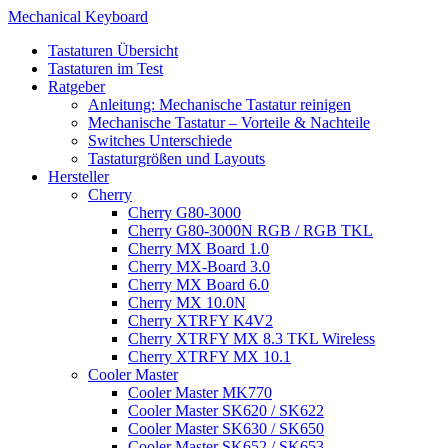
Mechanical Keyboard
Tastaturen Übersicht
Tastaturen im Test
Ratgeber
Anleitung: Mechanische Tastatur reinigen
Mechanische Tastatur – Vorteile & Nachteile
Switches Unterschiede
Tastaturgrößen und Layouts
Hersteller
Cherry
Cherry G80-3000
Cherry G80-3000N RGB / RGB TKL
Cherry MX Board 1.0
Cherry MX-Board 3.0
Cherry MX Board 6.0
Cherry MX 10.0N
Cherry XTRFY K4V2
Cherry XTRFY MX 8.3 TKL Wireless
Cherry XTRFY MX 10.1
Cooler Master
Cooler Master MK770
Cooler Master SK620 / SK622
Cooler Master SK630 / SK650
Cooler Master SK652 / SK653