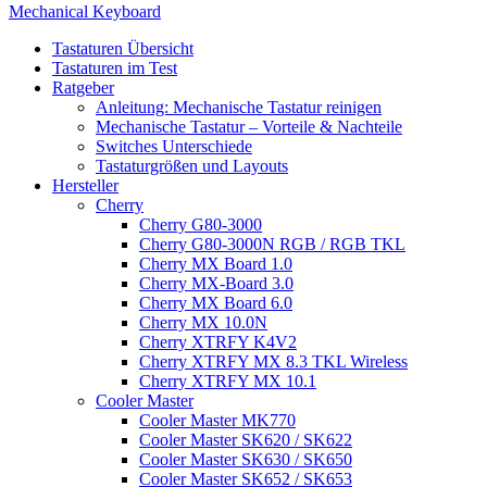
Mechanical Keyboard
Tastaturen Übersicht
Tastaturen im Test
Ratgeber
Anleitung: Mechanische Tastatur reinigen
Mechanische Tastatur – Vorteile & Nachteile
Switches Unterschiede
Tastaturgrößen und Layouts
Hersteller
Cherry
Cherry G80-3000
Cherry G80-3000N RGB / RGB TKL
Cherry MX Board 1.0
Cherry MX-Board 3.0
Cherry MX Board 6.0
Cherry MX 10.0N
Cherry XTRFY K4V2
Cherry XTRFY MX 8.3 TKL Wireless
Cherry XTRFY MX 10.1
Cooler Master
Cooler Master MK770
Cooler Master SK620 / SK622
Cooler Master SK630 / SK650
Cooler Master SK652 / SK653