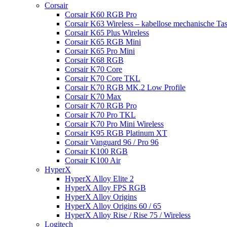
Corsair
Corsair K60 RGB Pro
Corsair K63 Wireless – kabellose mechanische Tas
Corsair K65 Plus Wireless
Corsair K65 RGB Mini
Corsair K65 Pro Mini
Corsair K68 RGB
Corsair K70 Core
Corsair K70 Core TKL
Corsair K70 RGB MK.2 Low Profile
Corsair K70 Max
Corsair K70 RGB Pro
Corsair K70 Pro TKL
Corsair K70 Pro Mini Wireless
Corsair K95 RGB Platinum XT
Corsair Vanguard 96 / Pro 96
Corsair K100 RGB
Corsair K100 Air
HyperX
HyperX Alloy Elite 2
HyperX Alloy FPS RGB
HyperX Alloy Origins
HyperX Alloy Origins 60 / 65
HyperX Alloy Rise / Rise 75 / Wireless
Logitech