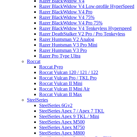
Razer BlackWidow V4
Razer BlackWidow V4 Low-profile HyperSpeed
Razer BlackWidow V4 Pro
Razer BlackWidow V4 75%
Razer BlackWidow V4 Pro 75%
Razer BlackWidow V4 Tenkeyless Hyperspeed
Razer DeathStalker V2 Pro / Pro Tenkeyless
Razer Huntsman V2 Analog
Razer Huntsman V3 Pro Mini
Razer Huntsman V3 Pro
Razer Pro Type Ultra
Roccat
Roccat Pyro
Roccat Vulcan 120 / 121 / 122
Roccat Vulcan Pro / TKL Pro
Roccat Vulcan II Mini
Roccat Vulcan II Mini Air
Roccat Vulcan II Max
SteelSeries
SteelSeries 6Gv2
SteelSeries Apex 7 / Apex 7 TKL
SteelSeries Apex 9 TKL / Mini
SteelSeries Apex M500
SteelSeries Apex M750
SteelSeries Apex M800