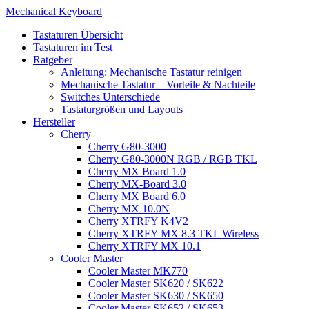
Mechanical Keyboard
Tastaturen Übersicht
Tastaturen im Test
Ratgeber
Anleitung: Mechanische Tastatur reinigen
Mechanische Tastatur – Vorteile & Nachteile
Switches Unterschiede
Tastaturgrößen und Layouts
Hersteller
Cherry
Cherry G80-3000
Cherry G80-3000N RGB / RGB TKL
Cherry MX Board 1.0
Cherry MX-Board 3.0
Cherry MX Board 6.0
Cherry MX 10.0N
Cherry XTRFY K4V2
Cherry XTRFY MX 8.3 TKL Wireless
Cherry XTRFY MX 10.1
Cooler Master
Cooler Master MK770
Cooler Master SK620 / SK622
Cooler Master SK630 / SK650
Cooler Master SK652 / SK653