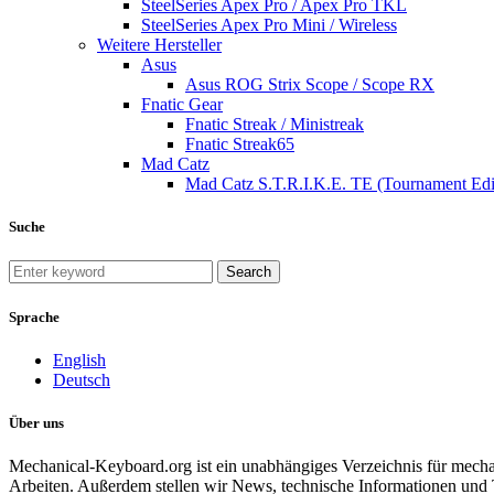
SteelSeries Apex Pro / Apex Pro TKL
SteelSeries Apex Pro Mini / Wireless
Weitere Hersteller
Asus
Asus ROG Strix Scope / Scope RX
Fnatic Gear
Fnatic Streak / Ministreak
Fnatic Streak65
Mad Catz
Mad Catz S.T.R.I.K.E. TE (Tournament Edi
Suche
Search
Sprache
English
Deutsch
Über uns
Mechanical-Keyboard.org ist ein unabhängiges Verzeichnis für mecha
Arbeiten. Außerdem stellen wir News, technische Informationen und 