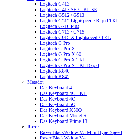
Logitech G413
Logitech G413 SE / TKL SE
Logitech G512 / G513
Logitech G515 Lightspeed / Rapid TKL
Logitech G710 Plus
Logitech G713 / G715
Logitech G915 X Lightspeed / TKL
Logitech G Pro
Logitech G Pro X
Logitech G Pro X 60
Logitech G Pro X TKL
Logitech G Pro X TKL Rapid
Logitech K840
Logitech K845
Metadot
Das Keyboard 4
Das Keyboard 4C TKL
Das Keyboard 4Q
Das Keyboard 5Q
Das Keyboard X50Q
Das Keyboard Model S
Das Keyboard Prime 13
Razer
Razer BlackWidow V3 Mini HyperSpeed
Razer BlackWidow V4